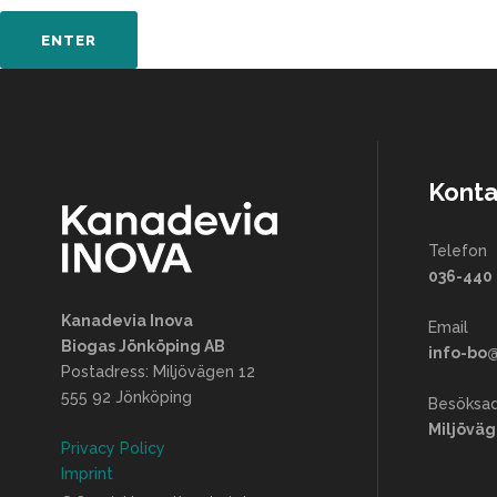
Konta
Telefon
036-440 
Kanadevia Inova
Email
Biogas Jönköping AB
info-bo
Postadress: Miljövägen 12
555 92 Jönköping
Besöksad
Miljöväg
Privacy Policy
Imprint