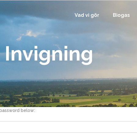
Vad vi gör
Biogas
 Invigning
r password below: