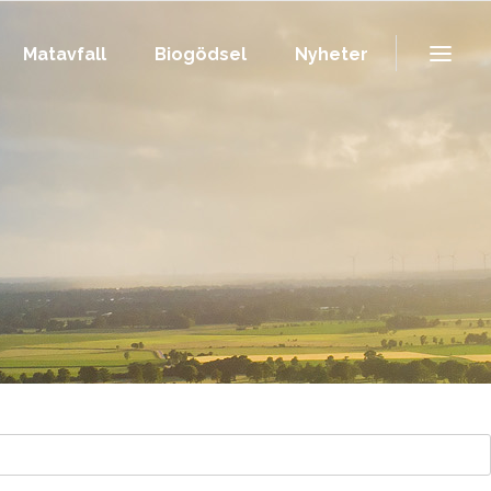
Matavfall
Biogödsel
Nyheter