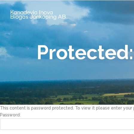
Protected:
This content is password protected. To view it please enter you
Password: